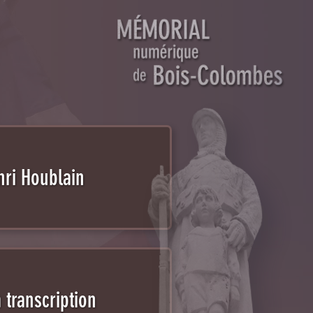
Mémorial numériqu
nri Houblain
 transcription